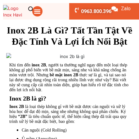
Zalo
TRANG CHỦ
CHÚNG TÔI
CUỘN INOX
DỊCH VỤ
SẢN PHẨM
TIN TỨC
LIÊN HỆ
BẢNG TÍNH
Nội Dung Bài Viết
0963.800.396
Inox 2B Là Gì? Tất Tần Tật Về
Đặc Tính Và Lợi Ích Nổi Bật
Khi tìm đến
inox 2B
, người ta thường nghĩ ngay đến một loại thép
không gỉ phổ biến với bề mặt mịn, sáng nhẹ và khả năng chống ăn
mòn vượt trội. Nhưng
bề mặt inox 2B
thực sự là gì, và tại sao nó
lại được ứng dụng rộng rãi trong nhiều lĩnh vực như vậy? Bài viết
này sẽ cung cấp cái nhìn toàn diện, giúp bạn hiểu rõ từ đặc tính cho
đến lợi ích nổi bật.
Inox 2B là gì?
Inox 2B
là loại thép không gỉ với bề mặt được cán nguội và xử lý
hóa học để đạt độ mịn, sáng nhẹ nhưng không quá phản chiếu. Ký
hiệu
“2B”
là tiêu chuẩn quốc tế, thể hiện rằng thép đã trải qua quy
trình xử lý bề mặt đặc biệt, bao gồm:
Cán nguội (Cold Rolling)
Ủ mềm (Annealing)