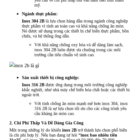
yêu cầu về chi phí thấp mà vẫn đảm bảo tính thẩm
mỹ.
Ngành thực phẩm:
Inox 304 2B
là lựa chọn hàng đầu trong ngành công nghiệp
thực phẩm vì tính an toàn cao và khả năng chống ăn mòn.
Nó được sử dụng trong các thiết bị chế biến thực phẩm, bồn
chứa, và hệ thống ống dẫn.
Với khả năng chống oxy hóa và dễ dàng làm sạch,
inox 304 2B luôn được ưa chuộng trong các môi
trường cần tiêu chuẩn vệ sinh cao.
Sản xuất thiết bị công nghiệp:
Inox 316 2B
được ứng dụng trong môi trường công nghiệp
khắc nghiệt, như nhà máy chế biến hóa chất hoặc các thiết bị
ngoài trời.
Với tính chống ăn mòn mạnh mẽ hơn inox 304, inox
316 2B là sự lựa chọn tối ưu cho các công trình yêu
cầu kháng ăn mòn cao.
2. Chi Phí Thấp Và Dễ Dàng Gia Công
Một trong những lý do khiến
inox 2B
trở thành lựa chọn phổ biến
là chi phí hợp lý. Nếu bạn đang tự hỏi
“inox bao nhiêu tiền