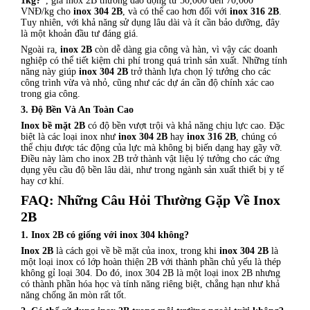
1kg?”
, giá inox 2B thường dao động từ 50,000 đến 70,000
VNĐ/kg cho
inox 304 2B
, và có thể cao hơn đối với
inox 316 2B
.
Tuy nhiên, với khả năng sử dụng lâu dài và ít cần bảo dưỡng, đây
là một khoản đầu tư đáng giá.
Ngoài ra,
inox 2B
còn dễ dàng gia công và hàn, vì vậy các doanh
nghiệp có thể tiết kiệm chi phí trong quá trình sản xuất. Những tính
năng này giúp
inox 304 2B
trở thành lựa chọn lý tưởng cho các
công trình vừa và nhỏ, cũng như các dự án cần độ chính xác cao
trong gia công.
3. Độ Bền Và An Toàn Cao
Inox bề mặt 2B
có độ bền vượt trội và khả năng chịu lực cao. Đặc
biệt là các loại inox như
inox 304 2B
hay
inox 316 2B
, chúng có
thể chịu được tác động của lực mà không bị biến dạng hay gãy vỡ.
Điều này làm cho inox 2B trở thành vật liệu lý tưởng cho các ứng
dụng yêu cầu độ bền lâu dài, như trong ngành sản xuất thiết bị y tế
hay cơ khí.
FAQ: Những Câu Hỏi Thường Gặp Về Inox
2B
1. Inox 2B có giống với inox 304 không?
Inox 2B
là cách gọi về bề mặt của inox, trong khi
inox 304 2B
là
một loại inox có lớp hoàn thiện 2B với thành phần chủ yếu là thép
không gỉ loại 304. Do đó, inox 304 2B là một loại inox 2B nhưng
có thành phần hóa học và tính năng riêng biệt, chẳng hạn như khả
năng chống ăn mòn rất tốt.