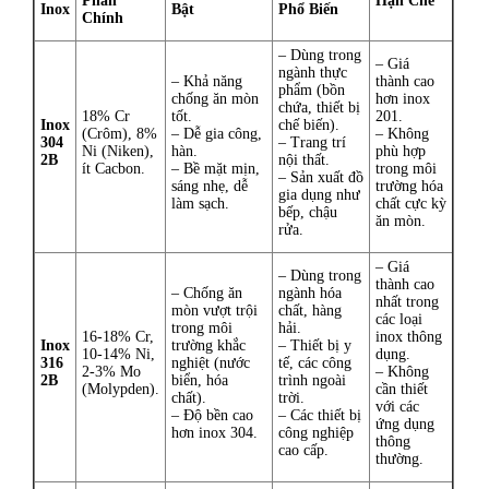
Phần
Hạn Chế
Inox
Bật
Phổ Biến
Chính
– Dùng trong
– Giá
ngành thực
– Khả năng
thành cao
phẩm (bồn
chống ăn mòn
hơn inox
chứa, thiết bị
18% Cr
tốt.
201.
Inox
chế biến).
(Crôm), 8%
– Dễ gia công,
– Không
304
– Trang trí
Ni (Niken),
hàn.
phù hợp
2B
nội thất.
ít Cacbon.
– Bề mặt mịn,
trong môi
– Sản xuất đồ
sáng nhẹ, dễ
trường hóa
gia dụng như
làm sạch.
chất cực kỳ
bếp, chậu
ăn mòn.
rửa.
– Giá
– Dùng trong
thành cao
– Chống ăn
ngành hóa
nhất trong
mòn vượt trội
chất, hàng
các loại
trong môi
hải.
16-18% Cr,
inox thông
Inox
trường khắc
– Thiết bị y
10-14% Ni,
dụng.
316
nghiệt (nước
tế, các công
2-3% Mo
– Không
2B
biển, hóa
trình ngoài
(Molypden).
cần thiết
chất).
trời.
với các
– Độ bền cao
– Các thiết bị
ứng dụng
hơn inox 304.
công nghiệp
thông
cao cấp.
thường.