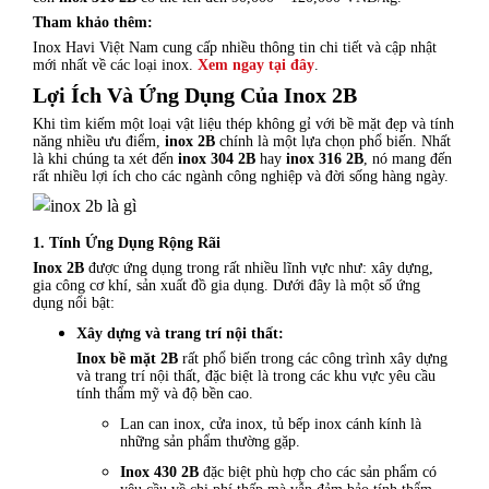
Tham khảo thêm:
Inox Havi Việt Nam cung cấp nhiều thông tin chi tiết và cập nhật
mới nhất về các loại inox.
Xem ngay tại đây
.
Lợi Ích Và Ứng Dụng Của Inox 2B
Khi tìm kiếm một loại vật liệu thép không gỉ với bề mặt đẹp và tính
năng nhiều ưu điểm,
inox 2B
chính là một lựa chọn phổ biến. Nhất
là khi chúng ta xét đến
inox 304 2B
hay
inox 316 2B
, nó mang đến
rất nhiều lợi ích cho các ngành công nghiệp và đời sống hàng ngày.
1. Tính Ứng Dụng Rộng Rãi
Inox 2B
được ứng dụng trong rất nhiều lĩnh vực như: xây dựng,
gia công cơ khí, sản xuất đồ gia dụng. Dưới đây là một số ứng
dụng nổi bật:
Xây dựng và trang trí nội thất:
Inox bề mặt 2B
rất phổ biến trong các công trình xây dựng
và trang trí nội thất, đặc biệt là trong các khu vực yêu cầu
tính thẩm mỹ và độ bền cao.
Lan can inox, cửa inox, tủ bếp inox cánh kính là
những sản phẩm thường gặp.
Inox 430 2B
đặc biệt phù hợp cho các sản phẩm có