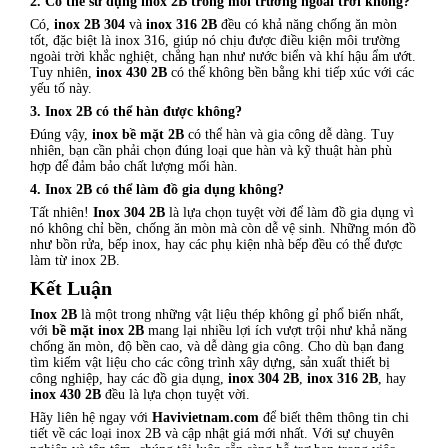
2. Có thể sử dụng inox 2B trong môi trường ngoài trời không?
Có,
inox 2B 304
và
inox 316 2B
đều có khả năng chống ăn mòn
tốt, đặc biệt là inox 316, giúp nó chịu được điều kiện môi trường
ngoài trời khắc nghiệt, chẳng hạn như nước biển và khí hậu ẩm ướt.
Tuy nhiên,
inox 430 2B
có thể không bền bằng khi tiếp xúc với các
yếu tố này.
3. Inox 2B có thể hàn được không?
Đúng vậy,
inox bề mặt 2B
có thể hàn và gia công dễ dàng. Tuy
nhiên, bạn cần phải chọn đúng loại que hàn và kỹ thuật hàn phù
hợp để đảm bảo chất lượng mối hàn.
4. Inox 2B có thể làm đồ gia dụng không?
Tất nhiên!
Inox 304 2B
là lựa chọn tuyệt vời để làm đồ gia dụng vì
nó không chỉ bền, chống ăn mòn mà còn dễ vệ sinh. Những món đồ
như bồn rửa, bếp inox, hay các phụ kiện nhà bếp đều có thể được
làm từ inox 2B.
Kết Luận
Inox 2B
là một trong những vật liệu thép không gỉ phổ biến nhất,
với
bề mặt inox 2B
mang lại nhiều lợi ích vượt trội như khả năng
chống ăn mòn, độ bền cao, và dễ dàng gia công. Cho dù bạn đang
tìm kiếm vật liệu cho các công trình xây dựng, sản xuất thiết bị
công nghiệp, hay các đồ gia dụng,
inox 304 2B
,
inox 316 2B
, hay
inox 430 2B
đều là lựa chọn tuyệt vời.
Hãy liên hệ ngay với
Havivietnam.com
để biết thêm thông tin chi
tiết về các loại inox 2B và cập nhật giá mới nhất. Với sự chuyên