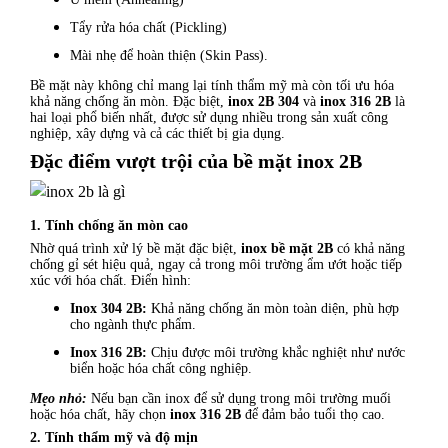
Tẩy rửa hóa chất (Pickling)
Mài nhẹ để hoàn thiện (Skin Pass).
Bề mặt này không chỉ mang lại tính thẩm mỹ mà còn tối ưu hóa
khả năng chống ăn mòn. Đặc biệt,
inox 2B 304
và
inox 316 2B
là
hai loại phổ biến nhất, được sử dụng nhiều trong sản xuất công
nghiệp, xây dựng và cả các thiết bị gia dụng.
Đặc điểm vượt trội của bề mặt inox 2B
1. Tính chống ăn mòn cao
Nhờ quá trình xử lý bề mặt đặc biệt,
inox bề mặt 2B
có khả năng
chống gỉ sét hiệu quả, ngay cả trong môi trường ẩm ướt hoặc tiếp
xúc với hóa chất. Điển hình:
Inox 304 2B:
Khả năng chống ăn mòn toàn diện, phù hợp
cho ngành thực phẩm.
Inox 316 2B:
Chịu được môi trường khắc nghiệt như nước
biển hoặc hóa chất công nghiệp.
Mẹo nhỏ:
Nếu bạn cần inox để sử dụng trong môi trường muối
hoặc hóa chất, hãy chọn
inox 316 2B
để đảm bảo tuổi thọ cao.
2. Tính thẩm mỹ và độ mịn