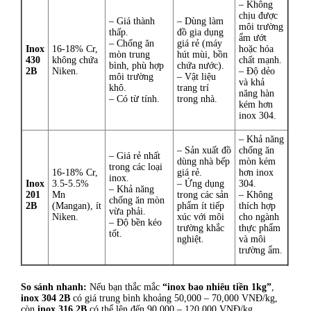
– Không
chịu được
– Giá thành
– Dùng làm
môi trường
thấp.
đồ gia dụng
ẩm ướt
– Chống ăn
giá rẻ (máy
Inox
16-18% Cr,
hoặc hóa
mòn trung
hút mùi, bồn
430
không chứa
chất mạnh.
bình, phù hợp
chứa nước).
2B
Niken.
– Độ dẻo
môi trường
– Vật liệu
và khả
khô.
trang trí
năng hàn
– Có từ tính.
trong nhà.
kém hơn
inox 304.
– Khả năng
– Sản xuất đồ
chống ăn
– Giá rẻ nhất
dùng nhà bếp
mòn kém
trong các loại
16-18% Cr,
giá rẻ.
hơn inox
inox.
Inox
3.5-5.5%
– Ứng dụng
304.
– Khả năng
201
Mn
trong các sản
– Không
chống ăn mòn
2B
(Mangan), ít
phẩm ít tiếp
thích hợp
vừa phải.
Niken.
xúc với môi
cho ngành
– Độ bền kéo
trường khắc
thực phẩm
tốt.
nghiệt.
và môi
trường ẩm.
So sánh nhanh:
Nếu bạn thắc mắc
“inox bao nhiêu tiền 1kg”
,
inox 304 2B
có giá trung bình khoảng 50,000 – 70,000 VNĐ/kg,
còn
inox 316 2B
có thể lên đến 90,000 – 120,000 VNĐ/kg.