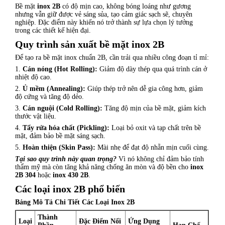
Bề mặt
inox 2B
có độ mịn cao, không bóng loáng như gương
nhưng vẫn giữ được vẻ sáng sủa, tạo cảm giác sạch sẽ, chuyên
nghiệp. Đặc điểm này khiến nó trở thành sự lựa chọn lý tưởng
trong các thiết kế hiện đại.
Quy trình sản xuất bề mặt inox 2B
Để tạo ra bề mặt inox chuẩn 2B, cần trải qua nhiều công đoạn tỉ mỉ:
1.
Cán nóng (Hot Rolling):
Giảm độ dày thép qua quá trình cán ở
nhiệt độ cao.
2.
Ủ mềm (Annealing):
Giúp thép trở nên dễ gia công hơn, giảm
độ cứng và tăng độ dẻo.
3.
Cán nguội (Cold Rolling):
Tăng độ mịn của bề mặt, giảm kích
thước vật liệu.
4.
Tẩy rửa hóa chất (Pickling):
Loại bỏ oxit và tạp chất trên bề
mặt, đảm bảo bề mặt sáng sạch.
5.
Hoàn thiện (Skin Pass):
Mài nhẹ để đạt độ nhẵn mịn cuối cùng.
Tại sao quy trình này quan trọng?
Vì nó không chỉ đảm bảo tính
thẩm mỹ mà còn tăng khả năng chống ăn mòn và độ bền cho
inox
2B 304
hoặc
inox 430 2B
.
Các loại inox 2B phổ biến
Bảng Mô Tả Chi Tiết Các Loại Inox 2B
Thành
Loại
Đặc Điểm Nổi
Ứng Dụng