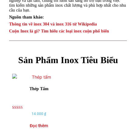
nghiệp và tận tâm, chúng tôi luôn sẵn sàng hỗ trợ bạn trong việc
tìm kiếm những sản phẩm inox chất lượng và phù hợp nhất cho nhu
cầu của bạn.
Nguồn tham khảo:
Thông tin về inox 304 và inox 316 từ Wikipedia
Cuộn Inox là gì? Tìm hiểu các loại inox cuộn phổ biến
Sản Phẩm Inox Tiêu Biểu
Thép Tấm
Rated
14.000
₫
5.00
out of 5
Đọc thêm