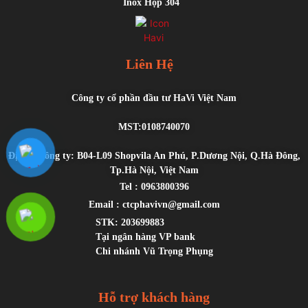
Inox Hộp 304
Liên Hệ
Công ty cổ phần đầu tư HaVi Việt Nam
MST:0108740070
Địa chỉ công ty: B04-L09 Shopvila An Phú, P.Dương Nội, Q.Hà Đông,
Tp.Hà Nội, Việt Nam
Tel : 0963800396
Email : ctcphavivn@gmail.com
STK: 203699883
Tại ngân hàng VP bank
Chi nhánh Vũ Trọng Phụng
Hỗ trợ khách hàng