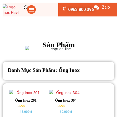
Zalo
TRANG CHỦ
CHÚNG TÔI
CUỘN INOX
DỊCH VỤ
SẢN PHẨM
TIN TỨC
LIÊN HỆ
BẢNG TÍNH
0963.800.396
Sản Phẩm
Danh Mục Sản Phẩm: Ống Inox
Ống Inox 201
Ống Inox 304
Rated
Rated
46.000
₫
60.000
₫
5.00
5.00