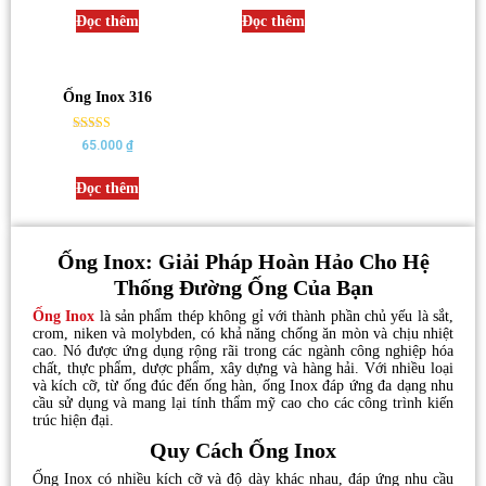
out of 5
out of 5
Đọc thêm
Đọc thêm
Ống Inox 316
Rated
65.000
₫
5.00
out of 5
Đọc thêm
Ống Inox: Giải Pháp Hoàn Hảo Cho Hệ
Thống Đường Ống Của Bạn
Ống Inox
là sản phẩm thép không gỉ với thành phần chủ yếu là sắt,
crom, niken và molybden, có khả năng chống ăn mòn và chịu nhiệt
cao. Nó được ứng dụng rộng rãi trong các ngành công nghiệp hóa
chất, thực phẩm, dược phẩm, xây dựng và hàng hải. Với nhiều loại
và kích cỡ, từ ống đúc đến ống hàn, ống Inox đáp ứng đa dạng nhu
cầu sử dụng và mang lại tính thẩm mỹ cao cho các công trình kiến
trúc hiện đại.
Quy Cách Ống Inox
Ống Inox có nhiều kích cỡ và độ dày khác nhau, đáp ứng nhu cầu