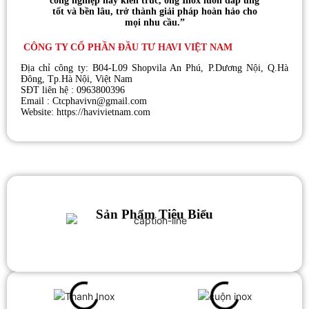
công nghiệp hay kiến trúc, ống Inox luôn đáp ứng
tốt và bền lâu, trở thành giải pháp hoàn hảo cho
mọi nhu cầu.”
CÔNG TY CỔ PHẦN ĐẦU TƯ HAVI VIỆT NAM
Địa chỉ công ty: B04-L09 Shopvila An Phú, P.Dương Nội, Q.Hà
Đông, Tp.Hà Nội, Việt Nam
SĐT liên hệ : 0963800396
Email : Ctcphavivn@gmail.com
Website: https://havivietnam.com
Sản Phẩm Tiêu Biểu