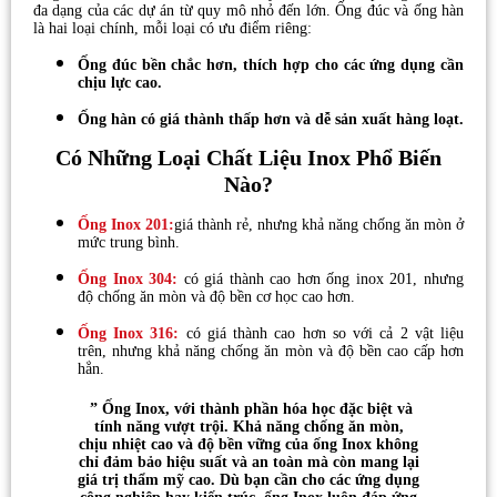
đa dạng của các dự án từ quy mô nhỏ đến lớn. Ống đúc và ống hàn
là hai loại chính, mỗi loại có ưu điểm riêng:
Ống đúc bền chắc hơn, thích hợp cho các ứng dụng cần
chịu lực cao.
Ống hàn có giá thành thấp hơn và dễ sản xuất hàng loạt.
Có Những Loại Chất Liệu Inox Phổ Biến
Nào?
Ống Inox 201:
giá thành rẻ, nhưng khả năng chống ăn mòn ở
mức trung bình.
Ống Inox 304:
có giá thành cao hơn ống inox 201, nhưng
độ chống ăn mòn và độ bền cơ học cao hơn.
Ống Inox 316:
có giá thành cao hơn so với cả 2 vật liệu
trên, nhưng khả năng chống ăn mòn và độ bền cao cấp hơn
hẳn.
” Ống Inox, với thành phần hóa học đặc biệt và
tính năng vượt trội. Khả năng chống ăn mòn,
chịu nhiệt cao và độ bền vững của ống Inox không
chỉ đảm bảo hiệu suất và an toàn mà còn mang lại
giá trị thẩm mỹ cao. Dù bạn cần cho các ứng dụng