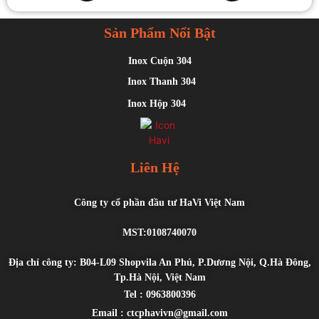
Sản Phẩm Nổi Bật
Inox Cuộn 304
Inox Thanh 304
Inox Hộp 304
Liên Hệ
Công ty cổ phần đầu tư HaVi Việt Nam
MST:0108740070
Địa chỉ công ty: B04-L09 Shopvila An Phú, P.Dương Nội, Q.Hà Đông,
Tp.Hà Nội, Việt Nam
Tel : 0963800396
Email : ctcphavivn@gmail.com