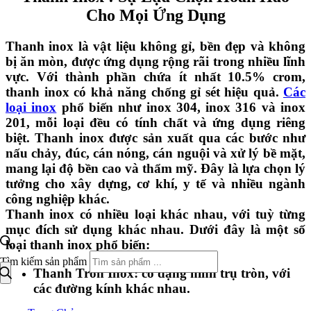
Cho Mọi Ứng Dụng
Thanh inox là vật liệu không gỉ, bền đẹp và không
bị ăn mòn, được ứng dụng rộng rãi trong nhiều lĩnh
vực. Với thành phần chứa ít nhất 10.5% crom,
thanh inox có khả năng chống gỉ sét hiệu quả.
Các
loại inox
phổ biến như inox 304, inox 316 và inox
201, mỗi loại đều có tính chất và ứng dụng riêng
biệt. Thanh inox được sản xuất qua các bước như
nấu chảy, đúc, cán nóng, cán nguội và xử lý bề mặt,
mang lại độ bền cao và thẩm mỹ. Đây là lựa chọn lý
tưởng cho xây dựng, cơ khí, y tế và nhiều ngành
công nghiệp khác.
Thanh inox có nhiều loại khác nhau, với tuỳ từng
mục đích sử dụng khác nhau. Dưới đây là một số
loại thanh inox phổ biến:
Tìm kiếm sản phẩm
Thanh Tròn Inox:
có dạng hình trụ tròn, với
các đường kính khác nhau.