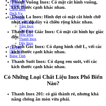
Trang Chủ
Thanh Vuông Inox:
Có mặt cắt hình vuông,
Chúng Tôi
kích thước cạnh khác nhau.
Cuộn Inox
Dịch Vụ
Thanh La Inox:
Hình dẹt có mặt cắt hình chữ
Sản Phẩm
nhật với độ dày và chiều rộng khác nhau.
Cuộn Inox
Tấm Inox
Ống Inox
Thanh Lục Giác Inox:
Có mặt cắt hình lục giác
Hộp Inox
đều.
Thanh Inox
Dây Inox
Thanh Góc Inox:
Có dạng hình chữ L, với các
Tin Tức
kích thước cạnh khác nhau.
Liên Hệ
Bảng Tính
Thanh Suốt Inox:
Có dạng ren suốt, với các
kích thước cạnh khác nhau.
Có Những Loại Chất Liệu Inox Phổ Biến
Nào?
Thanh Inox 201:
có giá thành rẻ, nhưng khả
năng chống ăn mòn vừa phải.