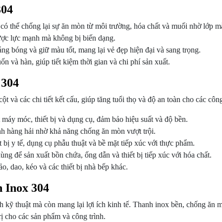
304
ó thể chống lại sự ăn mòn từ môi trường, hóa chất và muối nhờ lớp m
ược lực mạnh mà không bị biến dạng.
ng bóng và giữ màu tốt, mang lại vẻ đẹp hiện đại và sang trọng.
n và hàn, giúp tiết kiệm thời gian và chi phí sản xuất.
 304
 và các chi tiết kết cấu, giúp tăng tuổi thọ và độ an toàn cho các công
 máy móc, thiết bị và dụng cụ, đảm bảo hiệu suất và độ bền.
 hàng hải nhờ khả năng chống ăn mòn vượt trội.
 bị y tế, dụng cụ phẫu thuật và bề mặt tiếp xúc với thực phẩm.
ng để sản xuất bồn chứa, ống dẫn và thiết bị tiếp xúc với hóa chất.
, dao, kéo và các thiết bị nhà bếp khác.
h Inox 304
 kỹ thuật mà còn mang lại lợi ích kinh tế. Thanh inox bền, chống ăn mò
rị cho các sản phẩm và công trình.