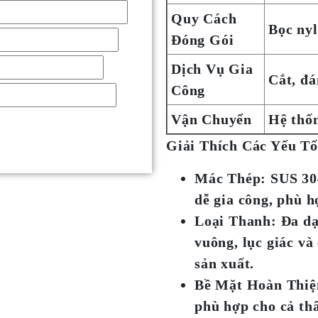
Quy Cách
Bọc nyl
Đóng Gói
Dịch Vụ Gia
Cắt, đá
Công
Vận Chuyển
Hệ thố
Giải Thích Các Yếu T
Mác Thép
: SUS 30
dễ gia công, phù h
Loại Thanh
: Đa d
vuông, lục giác và
sản xuất.
Bề Mặt Hoàn Thiệ
phù hợp cho cả th