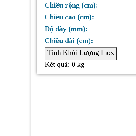
Chiều rộng (cm):
Chiều cao (cm):
Độ dày (mm):
Chiều dài (cm):
Tính Khối Lượng Inox
Kết quả:
0
kg