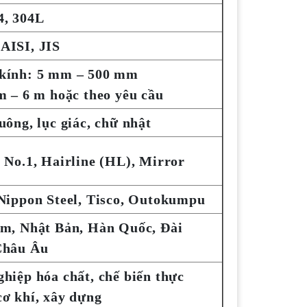
4, 304L
AISI, JIS
kính: 5 mm – 500 mm
m – 6 m hoặc theo yêu cầu
uông, lục giác, chữ nhật
 No.1, Hairline (HL), Mirror
Nippon Steel, Tisco, Outokumpu
am, Nhật Bản, Hàn Quốc, Đài
Châu Âu
hiệp hóa chất, chế biến thực
ơ khí, xây dựng