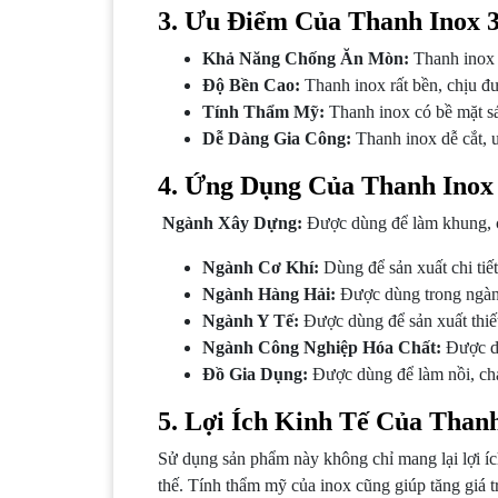
3. Ưu Điểm Của Thanh Inox 
Khả Năng Chống Ăn Mòn:
Thanh inox c
Độ Bền Cao:
Thanh inox rất bền, chịu đ
Tính Thẩm Mỹ:
Thanh inox có bề mặt sá
Dễ Dàng Gia Công:
Thanh inox dễ cắt, uố
4. Ứng Dụng Của Thanh Inox
Ngành Xây Dựng:
Được dùng để làm khung, cột
Ngành Cơ Khí:
Dùng để sản xuất chi tiết
Ngành Hàng Hải:
Được dùng trong ngành
Ngành Y Tế:
Được dùng để sản xuất thiết
Ngành Công Nghiệp Hóa Chất:
Được dù
Đồ Gia Dụng:
Được dùng để làm nồi, chảo
5. Lợi Ích Kinh Tế Của Than
Sử dụng sản phẩm này không chỉ mang lại lợi ích
thế. Tính thẩm mỹ của inox cũng giúp tăng giá t