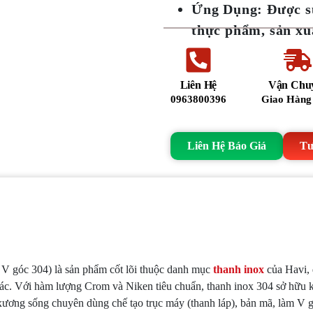
Ứng Dụng
: Được s
thực phẩm, sản xuấ
Liên Hệ
Vận Chu
0963800396
Giao Hàng
Liên Hệ Báo Giá
Tư
p, V góc 304) là sản phẩm cốt lõi thuộc danh mục
thanh inox
của Havi, 
xác. Với hàm lượng Crom và Niken tiêu chuẩn, thanh inox 304 sở hữu 
 xương sống chuyên dùng chế tạo trục máy (thanh láp), bản mã, làm V gó