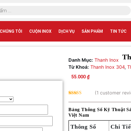
CHÚNG TÔI
CUỘN INOX
DỊCH VỤ
SẢN PHẨM
TIN TỨC
Th
Danh Mục:
Thanh Inox
Từ Khoá:
Thanh Inox 304
,
T
55.000
₫
(
1
customer rev
Rated
1
5.00
out of 5
based on
Bảng Thông Số Kỹ Thuật Sả
customer
Việt Nam
rating
Thông Số
Chi Tiế