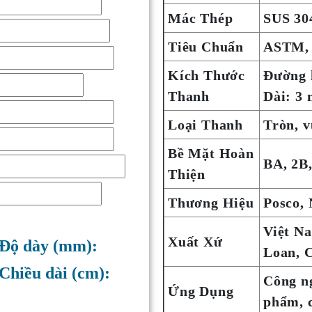
Mác Thép
SUS 30
Tiêu Chuẩn
ASTM, 
Kích Thước
Đường 
Thanh
Dài: 3 
Loại Thanh
Tròn, v
Bề Mặt Hoàn
BA, 2B,
Thiện
Thương Hiệu
Posco, 
Việt N
Xuất Xứ
Độ dày (mm):
Loan, 
Chiều dài (cm):
Công ng
Ứng Dụng
phẩm, c