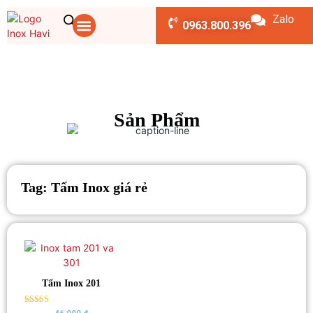
Zalo
TRANG CHỦ
CHÚNG TÔI
CUỘN INOX
DỊCH VỤ
SẢN PHẨM
TIN TỨC
LIÊN HỆ
BẢNG TÍNH
0963.800.396
Sản Phẩm
Tag: Tấm Inox giá rẻ
Tấm Inox 201
Rated