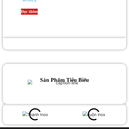
46.000
₫
5.00
out of 5
Đọc thêm
Sản Phẩm Tiêu Biểu