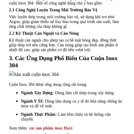
cuộn Inox 304. Một số công nghệ đáng chú ý bao gồm:
2.1 Công Nghệ Luyện Trong Môi Trường Bảo Vệ
Việc luyện thép trong môi trường bảo vệ, sử dụng khí trơ như
Argon, giúp giảm thiểu sự ôxy hóa trong quá trình sản xuất, làm
tăng chất lượng của thép không gỉ.
2.2 Kỹ Thuật Cán Nguội và Cán Nóng
Kỹ thuật cán nguội cho phép tạo ra bề mặt bóng đẹp, đồng thời
giúp thép trở nên cứng hơn. Cán nóng giúp tạo hình sản phẩm ở
nhiệt độ cao, giúp sản phẩm có độ bền vượt trội.
3. Các Ứng Dụng Phổ Biến Của Cuộn Inox
304
Cuộn Inox 304 được ứng dụng rộng rãi trong:
Ngành Xây Dựng:
Dùng làm cốt thép trong xây dựng.
Ngành Y Tế:
Dùng làm dụng cụ y tế do khả năng chống ăn
mòn và dễ vệ sinh.
Ngành Thực Phẩm:
Làm bồn chứa và hệ thống vận
chuyển.
Xem thêm:
các sản phẩm inox Havi