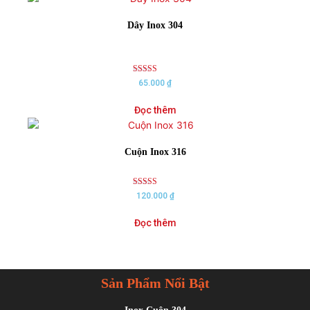
Dây Inox 304
Rated
65.000
₫
5.00
out of 5
Đọc thêm
Cuộn Inox 316
Rated
120.000
₫
5.00
out of 5
Đọc thêm
Sản Phẩm Nổi Bật