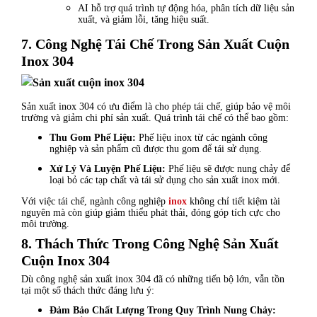
AI hỗ trợ quá trình tự động hóa, phân tích dữ liệu sản
xuất, và giảm lỗi, tăng hiệu suất.
7. Công Nghệ Tái Chế Trong Sản Xuất Cuộn
Inox 304
Sản xuất inox 304 có ưu điểm là cho phép tái chế, giúp bảo vệ môi
trường và giảm chi phí sản xuất. Quá trình tái chế có thể bao gồm:
Thu Gom Phế Liệu:
Phế liệu inox từ các ngành công
nghiệp và sản phẩm cũ được thu gom để tái sử dụng.
Xử Lý Và Luyện Phế Liệu:
Phế liệu sẽ được nung chảy để
loại bỏ các tạp chất và tái sử dụng cho sản xuất inox mới.
Với việc tái chế, ngành công nghiệp
inox
không chỉ tiết kiệm tài
nguyên mà còn giúp giảm thiểu phát thải, đóng góp tích cực cho
môi trường.
8. Thách Thức Trong Công Nghệ Sản Xuất
Cuộn Inox 304
Dù công nghệ sản xuất inox 304 đã có những tiến bộ lớn, vẫn tồn
tại một số thách thức đáng lưu ý:
Đảm Bảo Chất Lượng Trong Quy Trình Nung Chảy: