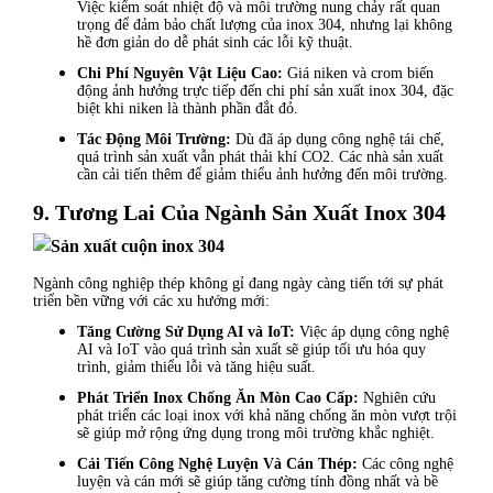
Việc kiểm soát nhiệt độ và môi trường nung chảy rất quan
trọng để đảm bảo chất lượng của inox 304, nhưng lại không
hề đơn giản do dễ phát sinh các lỗi kỹ thuật.
Chi Phí Nguyên Vật Liệu Cao:
Giá niken và crom biến
động ảnh hưởng trực tiếp đến chi phí sản xuất inox 304, đặc
biệt khi niken là thành phần đắt đỏ.
Tác Động Môi Trường:
Dù đã áp dụng công nghệ tái chế,
quá trình sản xuất vẫn phát thải khí CO2. Các nhà sản xuất
cần cải tiến thêm để giảm thiểu ảnh hưởng đến môi trường.
9. Tương Lai Của Ngành Sản Xuất Inox 304
Ngành công nghiệp thép không gỉ đang ngày càng tiến tới sự phát
triển bền vững với các xu hướng mới:
Tăng Cường Sử Dụng AI và IoT:
Việc áp dụng công nghệ
AI và IoT vào quá trình sản xuất sẽ giúp tối ưu hóa quy
trình, giảm thiểu lỗi và tăng hiệu suất.
Phát Triển Inox Chống Ăn Mòn Cao Cấp:
Nghiên cứu
phát triển các loại inox với khả năng chống ăn mòn vượt trội
sẽ giúp mở rộng ứng dụng trong môi trường khắc nghiệt.
Cải Tiến Công Nghệ Luyện Và Cán Thép:
Các công nghệ
luyện và cán mới sẽ giúp tăng cường tính đồng nhất và bề