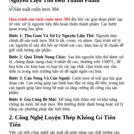
Quá trình sản xuất cuộn inox 304
đòi hỏi các giai đoạn phức tạp
từ việc xử lý nguyên liệu đến hoàn thiện thành phẩm. Các bước
quan trọng bao gồm:
Bước 1: Thu Gom Và Xử Lý Nguyên Liệu Thô:
Nguyên liệu
chính để sản xuất inox 304 là sắt, crom, và niken. Quá trình xử lý
các nguyên tố này đòi hỏi sự chính xác cao, đảm bảo tỷ lệ chuẩn để
giữ chất lượng sản phẩm.
Bước 2: Quá Trình Nung Chảy:
Sau khi nguyên liệu thô được xử
lý, chúng được nung chảy ở nhiệt độ cao, thường trên 1500°C, để
hòa trộn các kim loại và loại bỏ các tạp chất. Quá trình này cần
diễn ra trong môi trường bảo vệ để ngăn ngừa oxi hóa.
Bước 3: Cán Nóng Và Cán Nguội:
Cuộn inox sẽ trải qua hai giai
đoạn cán. Cán nóng giúp tạo hình ban đầu và tăng độ bền, trong khi
cán nguội giúp làm bóng bề mặt và tăng cường độ cứng của sản
phẩm.
Bước 4: Gia Công Bề Mặt:
Để tăng tính thẩm mỹ và khả năng
chống ăn mòn, bề mặt inox 304 thường được đánh bóng hoặc xử lý
bằng các phương pháp đặc biệt khác.
2. Công Nghệ Luyện Thép Không Gỉ Tiên
Tiến
Việc cải tiến công nghệ sản xuất đã giúp nâng cao chất lượng của