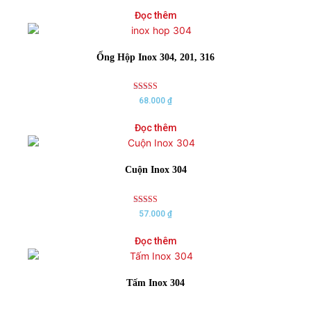
out of 5
Đọc thêm
Ống Hộp Inox 304, 201, 316
Rated
68.000
₫
5.00
out of 5
Đọc thêm
Cuộn Inox 304
Rated
57.000
₫
5.00
out of 5
Đọc thêm
Tấm Inox 304