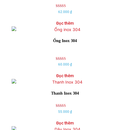
Rated
62.000
₫
5.00
out of 5
Đọc thêm
Ống Inox 304
Rated
60.000
₫
5.00
out of 5
Đọc thêm
Thanh Inox 304
Rated
55.000
₫
5.00
out of 5
Đọc thêm