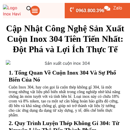
Zalo
TRANG CHỦ
CHÚNG TÔI
CUỘN INOX
DỊCH VỤ
SẢN PHẨM
TIN TỨC
LIÊN HỆ
BẢNG TÍNH
Nội Dung Bài Viết
0963.800.396
Cập Nhật Công Nghệ Sản Xuất
Cuộn Inox 304 Tiên Tiến Nhất:
Đột Phá và Lợi Ích Thực Tế
1. Tổng Quan Về Cuộn Inox 304 Và Sự Phổ
Biến Của Nó
Cuộn Inox 304, hay còn gọi là cuộn thép không gỉ 304, là một
trong những vật liệu phổ biến nhất trong công nghiệp nhờ khả năng
chống ăn mòn tuyệt vời và tính bền bỉ. Loại inox này có chứa 18%
crom và 8% niken, tạo ra một sự cân bằng hoàn hảo giữa độ cứng,
độ bền và khả năng chống gỉ, giúp nó trở thành vật liệu lý tưởng
cho các ứng dụng đa dạng từ xây dựng, y tế, đến chế biến thực
phẩm.
2. Quy Trình Luyện Thép Không Gỉ 304: Từ
Nguyên Liệu Thô Đến Thành Phẩm