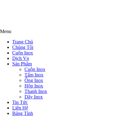
Menu
Trang Chủ
Chúng Tôi
Cuộn Inox
Dịch Vụ
Sản Phẩm
Cuộn Inox
Tấm Inox
Ống Inox
Hộp Inox
Thanh Inox
Dây Inox
Tin Tức
Liên Hệ
Bảng Tính