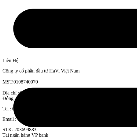
Liên Hệ
Công ty cổ phần đầu tư HaVi Việt Nam
MST:0108740070
Địa chỉ công ty: B04-L09 Shopvila An Phú, P.Dương Nội, Q.Hà
Đông, Tp.Hà Nội, Việt Nam
Tel : 0963800396
Email : ctcphavivn@gmail.com
STK: 203699883
Tại ngân hàng VP bank