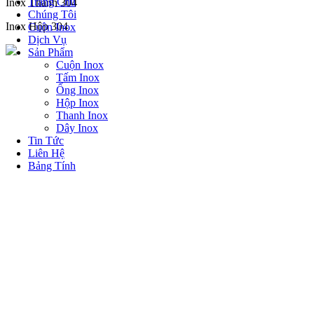
Trang Chủ
Inox Thanh 304
Chúng Tôi
Inox Hộp 304
Cuộn Inox
Dịch Vụ
Sản Phẩm
Cuộn Inox
Tấm Inox
Ống Inox
Hộp Inox
Thanh Inox
Dây Inox
Tin Tức
Liên Hệ
Bảng Tính